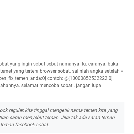
bat yang ingin sobat sebut namanya itu. caranya. buka
internet yang tertera browser sobat. salinlah angka setelah =
oken_fb_temen_anda:0] contoh: @[10000852532222:0].
erubahannya. selamat mencoba sobat.. jangan lupa
k reguler, kita tinggal mengetik nama temen kita yang
tkan saran menyebut teman. Jika tak ada saran teman
a teman facebook sobat.