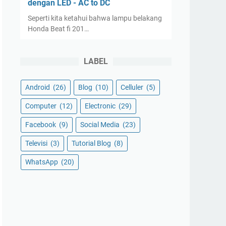
dengan LED - AC to DC
Seperti kita ketahui bahwa lampu belakang
Honda Beat fi 201…
LABEL
Android
(26)
Blog
(10)
Celluler
(5)
Computer
(12)
Electronic
(29)
Facebook
(9)
Social Media
(23)
Televisi
(3)
Tutorial Blog
(8)
WhatsApp
(20)